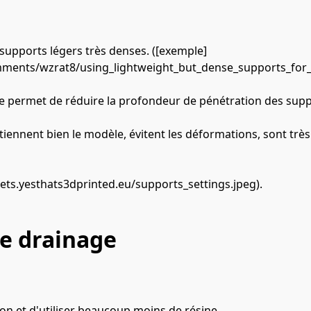
upports légers très denses. ([exemple]
mments/wzrat8/using_lightweight_but_dense_supports_for_r
se permet de réduire la profondeur de pénétration des supp
ennent bien le modèle, évitent les déformations, sont très fa
ets.yesthats3dprinted.eu/supports_settings.jpeg). 
de drainage
on et d'utiliser beaucoup moins de résine.