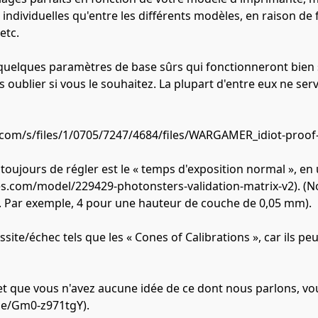
individuelles qu'entre les différents modèles, en raison de fa
etc.
uelques paramètres de base sûrs qui fonctionneront bien 
s oublier si vous le souhaitez. La plupart d'entre eux ne ser
ify.com/s/files/1/0705/7247/4684/files/WARGAMER_idiot-proo
ours de régler est le « temps d'exposition normal », en ut
s.com/model/229429-photonsters-validation-matrix-v2). (Note 
m. Par exemple, 4 pour une hauteur de couche de 0,05 mm).
site/échec tels que les « Cones of Calibrations », car ils pe
 et que vous n'avez aucune idée de ce dont nous parlons, 
be/Gm0-z971tgY).