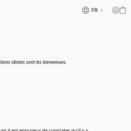
FR
ions idiotes sont les bienvenues.
 il est ennuyeux de constater qu'il y a 