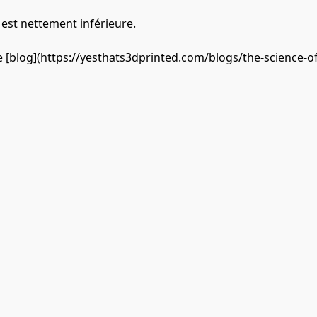
est nettement inférieure.

e [blog](https://yesthats3dprinted.com/blogs/the-science-o