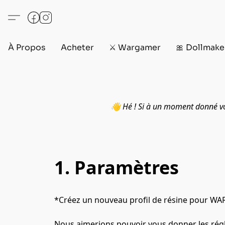
À Propos
Acheter
⚔️ Wargamer
🎀 Dollmake
👋 Hé ! Si à un moment donné vou
1. Paramètres
*Créez un nouveau profil de résine pour WA
Nous aimerions pouvoir vous donner les régla