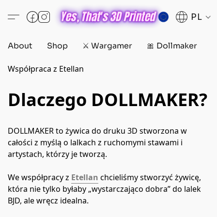
PL
About
Shop
⚔️ Wargamer
🎀 Dollmaker
D
Współpraca z Etellan
Dlaczego DOLLMAKER?
DOLLMAKER to żywica do druku 3D stworzona w 
całości z myślą o lalkach z ruchomymi stawami i 
artystach, którzy je tworzą.
We współpracy z 
Etellan
 chcieliśmy stworzyć żywicę, 
która nie tylko byłaby „wystarczająco dobra” do lalek 
BJD, ale wręcz idealna.